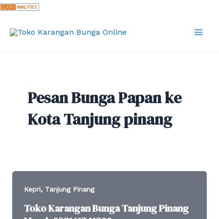
Skip
to
content
Mai
Men
Pesan Bunga Papan ke
Kota Tanjung pinang
,
Kepri
Tanjung Pinang
Toko Karangan Bunga Tanjung Pinang