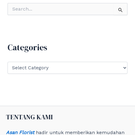
S
e
a
r
c
h
f
Categories
o
r
:
C
a
t
e
g
o
r
i
e
TENTANG KAMI
s
Asan Florist
hadir untuk memberikan kemudahan