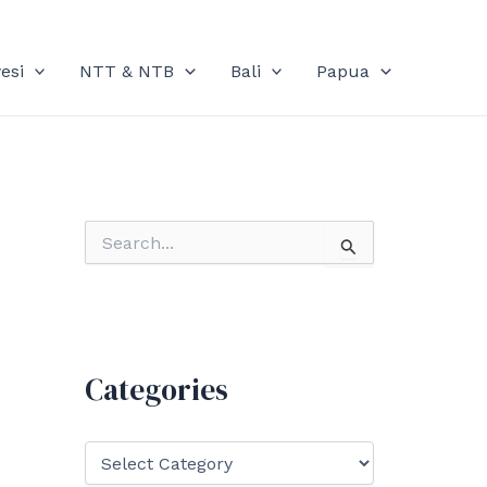
esi
NTT & NTB
Bali
Papua
S
e
a
r
c
h
f
Categories
o
r
:
C
a