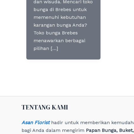
dan wisuda. Mencari toko
bunga di Brebes untuk
memenuhi kebutuhan
karangan bunga Anda?
Toko bunga Brebes
menawarkan berbagai
pilihan […]
TENTANG KAMI
Asan Florist
hadir untuk memberikan kemudah
bagi Anda dalam mengirim
Papan Bunga, Buket