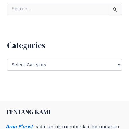
S
e
a
r
c
h
f
Categories
o
r
:
C
a
t
e
g
o
r
i
e
TENTANG KAMI
s
Asan Florist
hadir untuk memberikan kemudahan