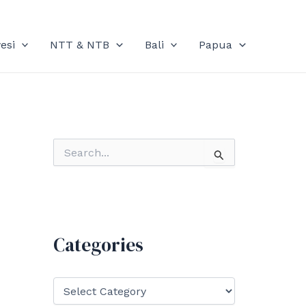
esi
NTT & NTB
Bali
Papua
S
e
a
r
c
h
f
Categories
o
r
:
C
a