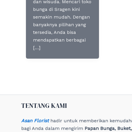
dan wisuda. Mencari toko
bunga di Sragen kini
semakin mudah. Dengan
banyaknya pilihan yang
tersedia, Anda bisa
mendapatkan berbagai
[…]
TENTANG KAMI
Asan Florist
hadir untuk memberikan kemudah
bagi Anda dalam mengirim
Papan Bunga, Buket