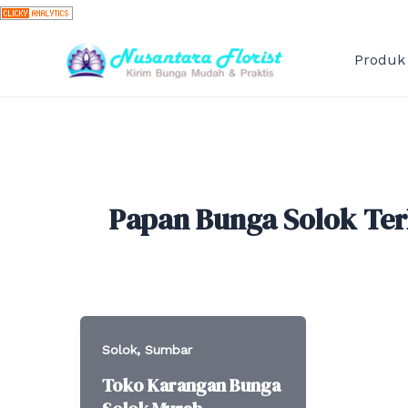
Skip
to
content
Produk
Papan Bunga Solok Te
,
Solok
Sumbar
Toko Karangan Bunga