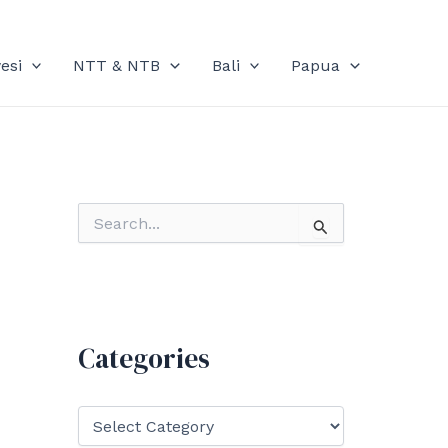
esi
NTT & NTB
Bali
Papua
S
e
a
r
c
h
f
Categories
o
r
:
C
a