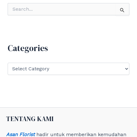
S
e
a
r
c
h
f
Categories
o
r
:
C
a
t
e
g
o
r
i
e
TENTANG KAMI
s
Asan Florist
hadir untuk memberikan kemudahan