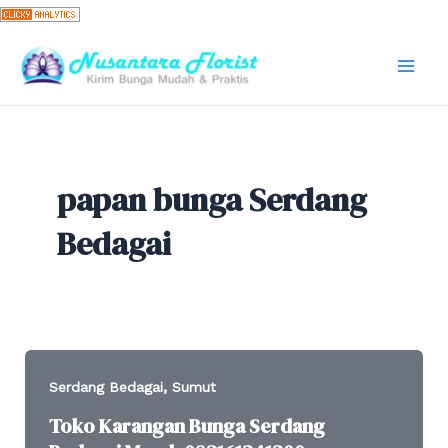
Skip
to
content
Mai
Men
papan bunga Serdang
Bedagai
,
Serdang Bedagai
Sumut
Toko Karangan Bunga Serdang