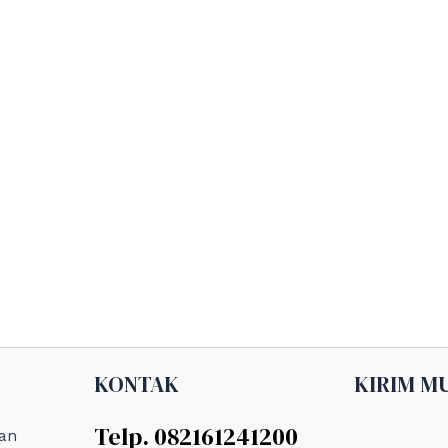
KONTAK
KIRIM M
Telp. 082161241200
an