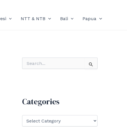
esi
NTT & NTB
Bali
Papua
S
e
a
r
c
h
f
Categories
o
r
:
C
a