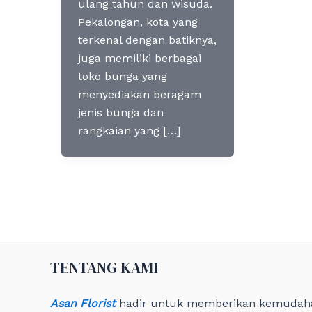
ulang tahun dan wisuda.
Pekalongan, kota yang
terkenal dengan batiknya,
juga memiliki berbagai
toko bunga yang
menyediakan beragam
jenis bunga dan
rangkaian yang […]
TENTANG KAMI
Asan Florist
hadir untuk memberikan kemudah