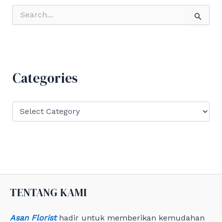
S
e
a
r
c
h
f
Categories
o
r
:
C
a
t
e
g
o
r
i
e
TENTANG KAMI
s
Asan Florist
hadir untuk memberikan kemudahan