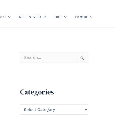
esi
NTT & NTB
Bali
Papua
S
e
a
r
c
h
f
Categories
o
r
:
C
a