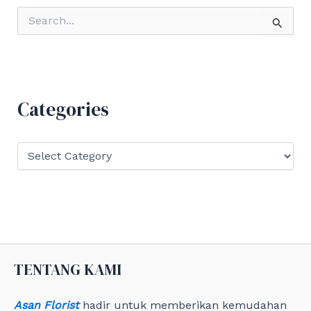
S
e
a
r
c
h
f
Categories
o
r
:
C
a
t
e
g
o
r
i
e
TENTANG KAMI
s
Asan Florist
hadir untuk memberikan kemudahan