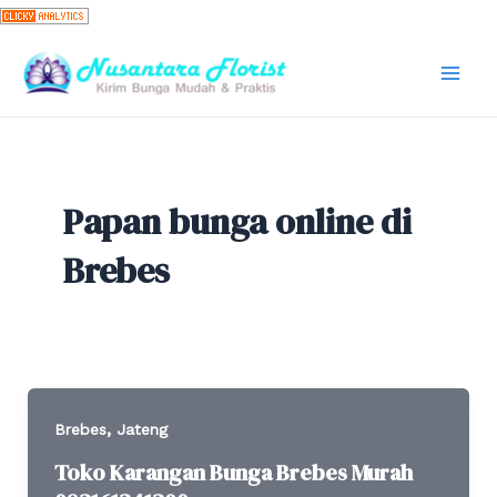
Skip
to
content
Mai
Men
Papan bunga online di
Brebes
,
Brebes
Jateng
Toko Karangan Bunga Brebes Murah