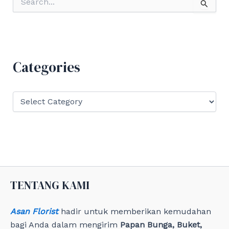
e
a
r
c
h
f
Categories
o
r
:
C
a
t
e
g
o
r
i
e
TENTANG KAMI
s
Asan Florist
hadir untuk memberikan kemudahan
bagi Anda dalam mengirim
Papan Bunga, Buket,