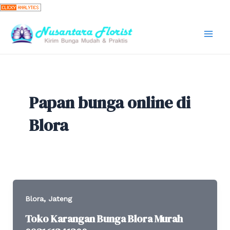
Skip
to
content
Mai
Men
Papan bunga online di
Blora
,
Blora
Jateng
Toko Karangan Bunga Blora Murah