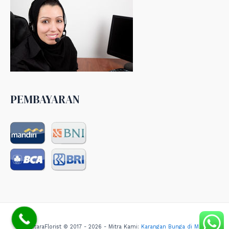
PEMBAYARAN
NusantaraFlorist © 2017 - 2026 - Mitra Kami:
Karangan Bunga di Medan