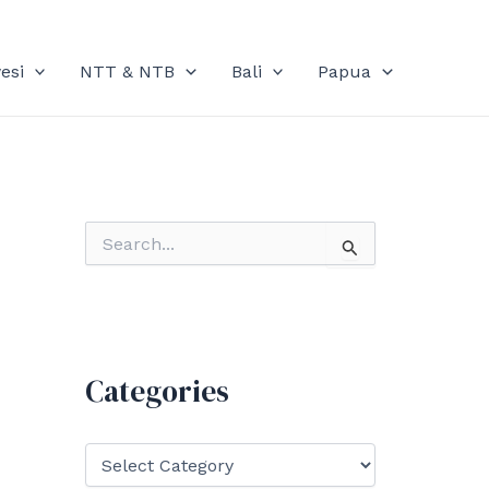
esi
NTT & NTB
Bali
Papua
S
e
a
r
c
h
f
Categories
o
r
:
C
a