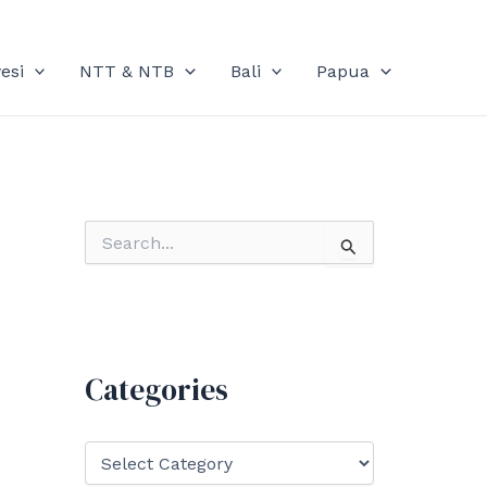
esi
NTT & NTB
Bali
Papua
S
e
a
r
c
h
f
Categories
o
r
:
C
a