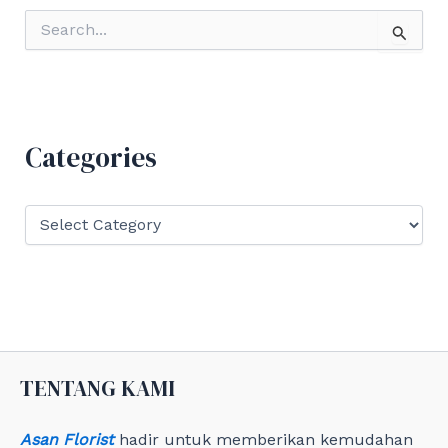
S
e
a
r
c
h
f
Categories
o
r
:
C
a
t
e
g
o
r
i
e
TENTANG KAMI
s
Asan Florist
hadir untuk memberikan kemudahan