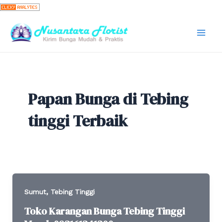
Skip
to
content
Mai
Men
Papan Bunga di Tebing
tinggi Terbaik
,
Sumut
Tebing Tinggi
Toko Karangan Bunga Tebing Tinggi