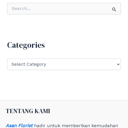
S
e
a
r
c
h
f
Categories
o
r
:
C
a
t
e
g
o
r
i
e
TENTANG KAMI
s
Asan Florist
hadir untuk memberikan kemudahan