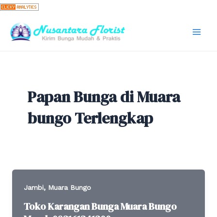
Skip
to
content
Mai
Men
Papan Bunga di Muara
bungo Terlengkap
,
Jambi
Muara Bungo
Toko Karangan Bunga Muara Bungo