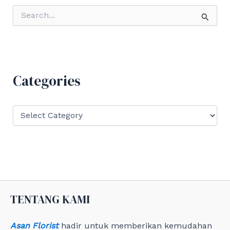
S
e
a
r
c
h
f
Categories
o
r
:
C
a
t
e
g
o
r
i
e
TENTANG KAMI
s
Asan Florist
hadir untuk memberikan kemudahan