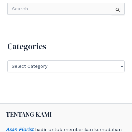
S
e
a
r
c
h
f
Categories
o
r
:
C
a
t
e
g
o
r
i
e
TENTANG KAMI
s
Asan Florist
hadir untuk memberikan kemudahan