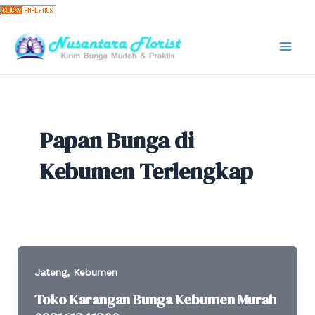
Skip
to
content
Mai
Men
Papan Bunga di
Kebumen Terlengkap
,
Jateng
Kebumen
Toko Karangan Bunga Kebumen Murah