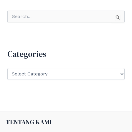
S
e
a
r
c
h
f
Categories
o
r
:
C
a
t
e
g
o
r
i
e
TENTANG KAMI
s