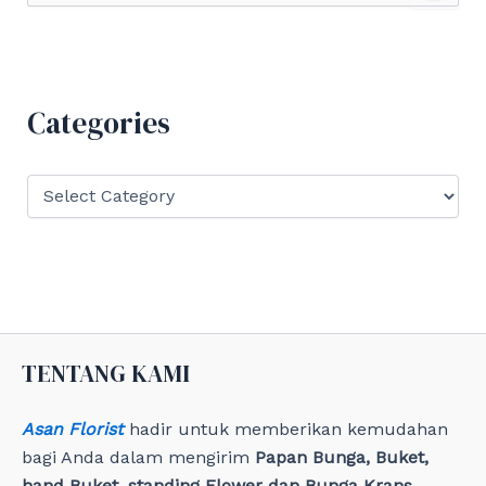
a
r
c
h
f
Categories
o
r
:
C
a
t
e
g
o
r
i
e
TENTANG KAMI
s
Asan Florist
hadir untuk memberikan kemudahan
bagi Anda dalam mengirim
Papan Bunga, Buket,
hand Buket, standing Flower dan Bunga Krans