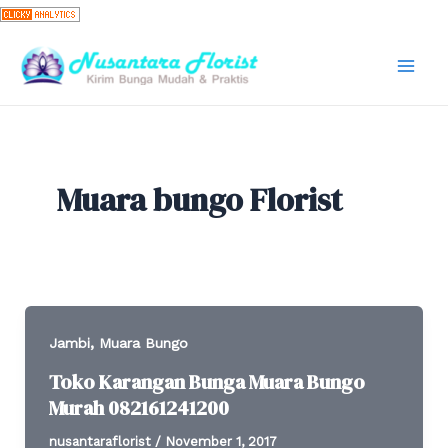
Skip
to
content
Mai
Men
Muara bungo Florist
,
Jambi
Muara Bungo
Toko Karangan Bunga Muara Bungo
Murah 082161241200
nusantaraflorist
/
November 1, 2017