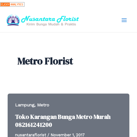
Skip
to
content
Mai
Men
Metro Florist
,
Lampung
Metro
Toko Karangan Bunga Metro Murah
082161241200
nusantaraflorist
/
November 1, 2017