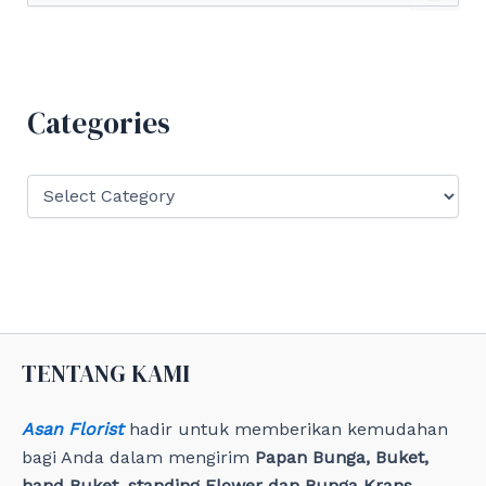
a
r
c
h
f
Categories
o
r
:
C
a
t
e
g
o
r
i
e
TENTANG KAMI
s
Asan Florist
hadir untuk memberikan kemudahan
bagi Anda dalam mengirim
Papan Bunga, Buket,
hand Buket, standing Flower dan Bunga Krans