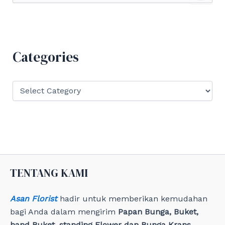
a
r
c
h
f
Categories
o
r
:
C
a
t
e
g
o
r
i
e
TENTANG KAMI
s
Asan Florist
hadir untuk memberikan kemudahan
bagi Anda dalam mengirim
Papan Bunga, Buket,
hand Buket, standing Flower dan Bunga Krans