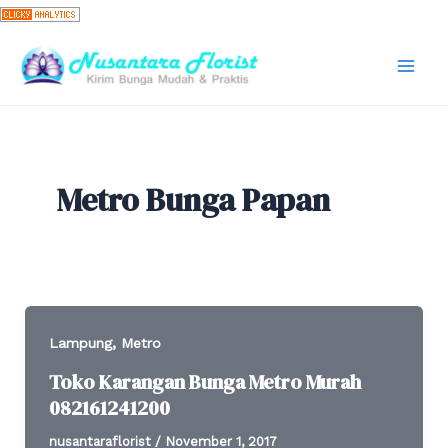
Skip
to
content
Mai
Men
Metro Bunga Papan
,
Lampung
Metro
Toko Karangan Bunga Metro Murah
082161241200
nusantaraflorist
/
November 1, 2017