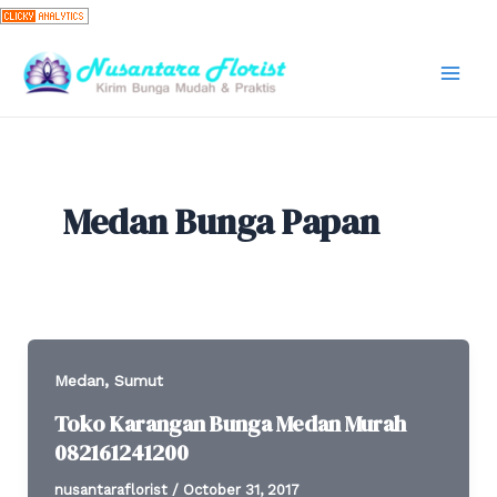
Skip
to
content
Mai
Men
Medan Bunga Papan
,
Medan
Sumut
Toko Karangan Bunga Medan Murah
082161241200
nusantaraflorist
/
October 31, 2017