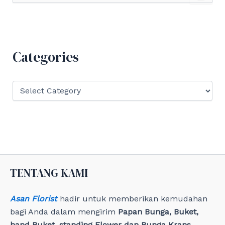
a
r
c
h
f
Categories
o
r
:
C
a
t
e
g
o
r
i
e
TENTANG KAMI
s
Asan Florist
hadir untuk memberikan kemudahan
bagi Anda dalam mengirim
Papan Bunga, Buket,
hand Buket, standing Flower dan Bunga Krans