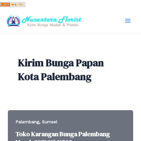
Skip
to
content
Mai
Men
Kirim Bunga Papan
Kota Palembang
,
Palembang
Sumsel
Toko Karangan Bunga Palembang