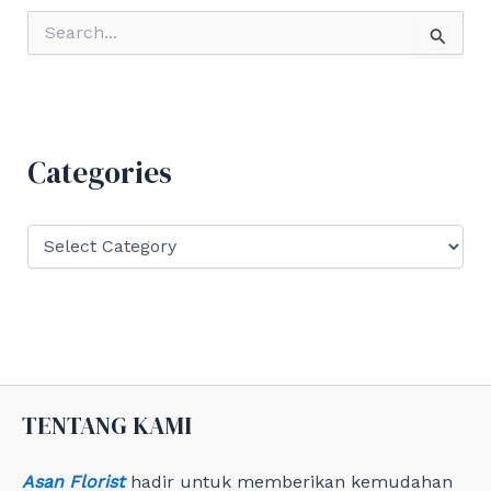
S
e
a
r
c
h
f
Categories
o
r
:
C
a
t
e
g
o
r
i
e
TENTANG KAMI
s
Asan Florist
hadir untuk memberikan kemudahan