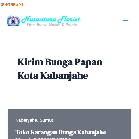
Skip
to
content
Mai
Men
Kirim Bunga Papan
Kota Kabanjahe
,
Kabanjahe
Sumut
Toko Karangan Bunga Kabanjahe