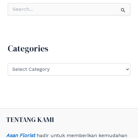
S
e
a
r
c
h
f
Categories
o
r
:
C
a
t
e
g
o
r
i
e
TENTANG KAMI
s
Asan Florist
hadir untuk memberikan kemudahan