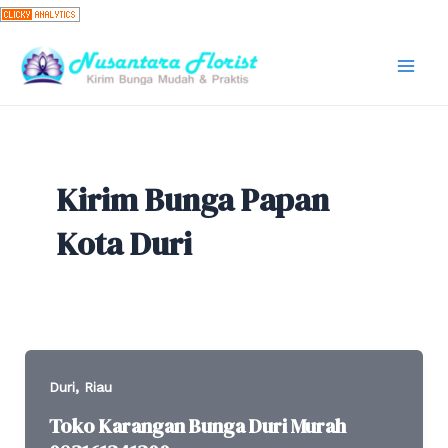
Skip
to
content
Mai
Men
Kirim Bunga Papan
Kota Duri
,
Duri
Riau
Toko Karangan Bunga Duri Murah