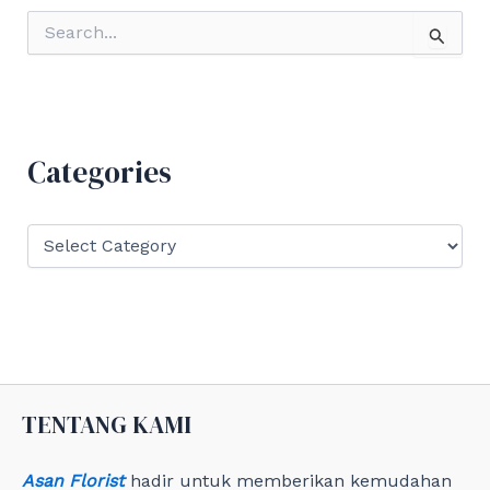
S
e
a
r
c
h
f
Categories
o
r
:
C
a
t
e
g
o
r
i
e
TENTANG KAMI
s
Asan Florist
hadir untuk memberikan kemudahan