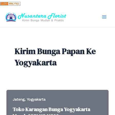
Skip
to
content
Mai
Men
Kirim Bunga Papan Ke
Yogyakarta
,
Jateng
Yogyakarta
Toko Karangan Bunga Yogyakarta