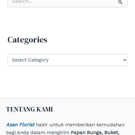
e
a
r
c
h
f
Categories
o
r
:
C
a
t
e
g
o
r
i
e
TENTANG KAMI
s
Asan Florist
hadir untuk memberikan kemudahan
bagi Anda dalam mengirim
Papan Bunga, Buket,