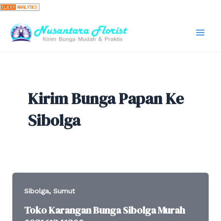
Skip
to
content
Mai
Men
Kirim Bunga Papan Ke
Sibolga
,
Sibolga
Sumut
Toko Karangan Bunga Sibolga Murah