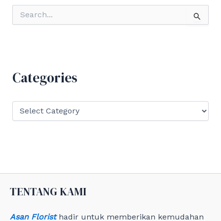
S
e
a
r
c
h
f
Categories
o
r
:
C
a
t
e
g
o
r
i
e
TENTANG KAMI
s
Asan Florist
hadir untuk memberikan kemudahan