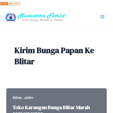
Skip
to
content
Mai
Men
Kirim Bunga Papan Ke
Blitar
,
Blitar
Jatim
Toko Karangan Bunga Blitar Murah