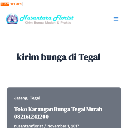
Skip
to
content
Mai
Men
kirim bunga di Tegal
,
Jateng
Tegal
Toko Karangan Bunga Tegal Murah
082161241200
nusantaraflorist
/
November 1, 2017