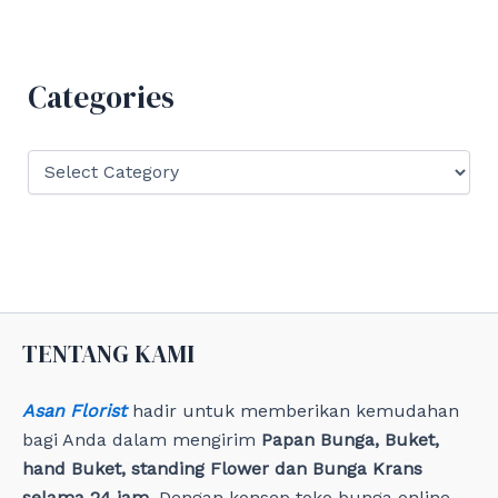
r
c
h
f
Categories
o
r
:
C
a
t
e
g
o
r
i
e
TENTANG KAMI
s
Asan Florist
hadir untuk memberikan kemudahan
bagi Anda dalam mengirim
Papan Bunga, Buket,
hand Buket, standing Flower dan Bunga Krans
selama 24 jam
. Dengan konsep toko bunga online,