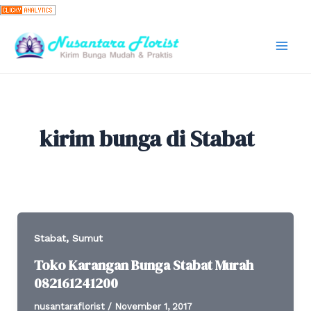
Skip
to
content
Mai
Men
kirim bunga di Stabat
,
Stabat
Sumut
Toko Karangan Bunga Stabat Murah
082161241200
nusantaraflorist
/
November 1, 2017