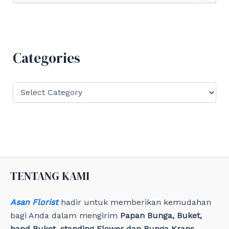
a
r
c
h
f
Categories
o
r
:
C
a
t
e
g
o
r
i
e
TENTANG KAMI
s
Asan Florist
hadir untuk memberikan kemudahan
bagi Anda dalam mengirim
Papan Bunga, Buket,
hand Buket, standing Flower dan Bunga Krans