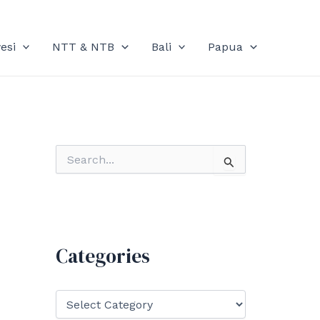
esi
NTT & NTB
Bali
Papua
S
e
a
r
c
h
f
Categories
o
r
:
C
a