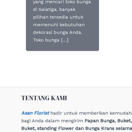
yang mencari toko bunga
di Salatiga, banyak
pilihan tersedia untuk
memenuhi kebutuhan
dekorasi bunga Anda.
Toko bunga […]
TENTANG KAMI
Asan Florist
hadir untuk memberikan kemudah
bagi Anda dalam mengirim
Papan Bunga, Buket
Buket, standing Flower dan Bunga Krans selama