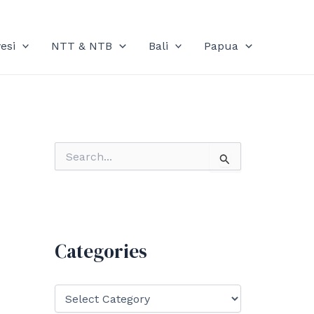
esi
NTT & NTB
Bali
Papua
S
e
a
r
c
h
f
Categories
o
r
:
C
a