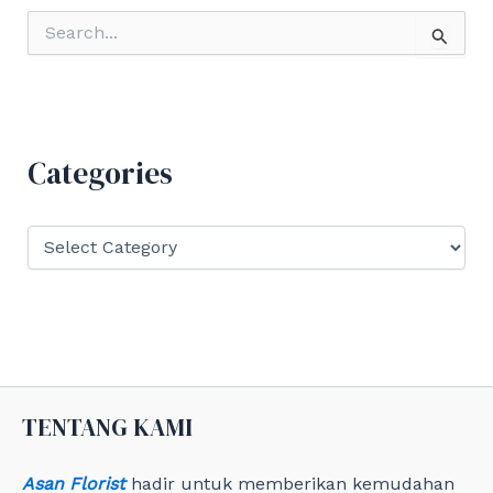
S
e
a
r
c
h
f
Categories
o
r
:
C
a
t
e
g
o
r
i
e
TENTANG KAMI
s
Asan Florist
hadir untuk memberikan kemudahan