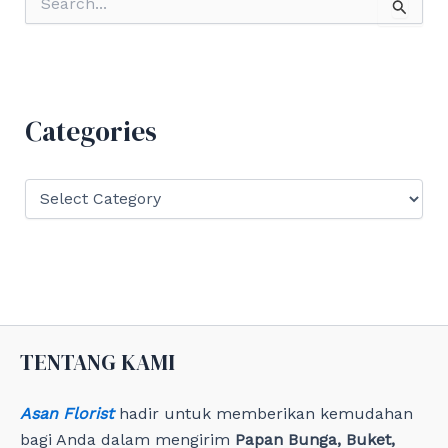
e
a
r
c
h
f
Categories
o
r
:
C
a
t
e
g
o
r
i
e
TENTANG KAMI
s
Asan Florist
hadir untuk memberikan kemudahan
bagi Anda dalam mengirim
Papan Bunga, Buket,