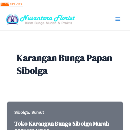
Skip
to
content
Mai
Men
Karangan Bunga Papan
Sibolga
,
Sibolga
Sumut
Toko Karangan Bunga Sibolga Murah