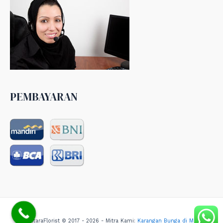
PEMBAYARAN
NusantaraFlorist © 2017 - 2026 - Mitra Kami:
Karangan Bunga di Medan