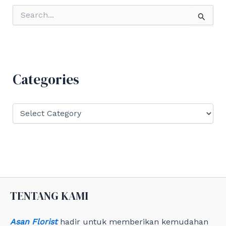
S
e
a
r
c
h
f
Categories
o
r
:
C
a
t
e
g
o
r
i
e
TENTANG KAMI
s
Asan Florist
hadir untuk memberikan kemudahan