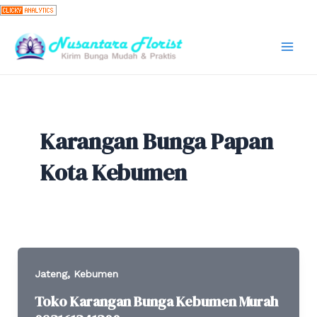
Skip
to
content
Mai
Men
Karangan Bunga Papan
Kota Kebumen
,
Jateng
Kebumen
Toko Karangan Bunga Kebumen Murah