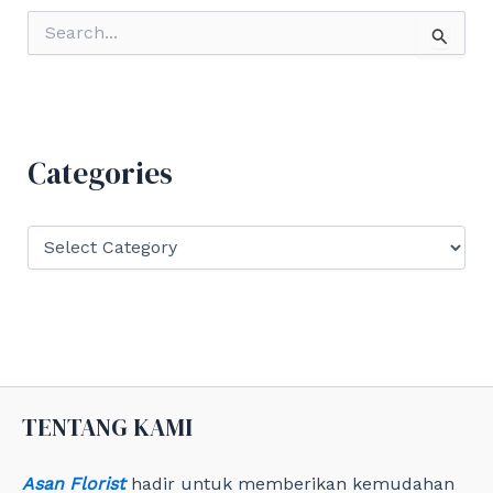
S
e
a
r
c
h
f
Categories
o
r
:
C
a
t
e
g
o
r
i
e
TENTANG KAMI
s
Asan Florist
hadir untuk memberikan kemudahan