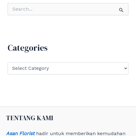
S
e
a
r
c
h
f
Categories
o
r
:
C
a
t
e
g
o
r
i
e
TENTANG KAMI
s
Asan Florist
hadir untuk memberikan kemudahan