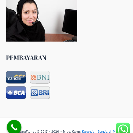
PEMBAYARAN
NusantaraFlorist © 2017 - 2026 - Mitra Kami:
Karangan Bunga di Medan