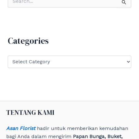
e
a
r
c
h
f
Categories
o
r
:
C
a
t
e
g
o
r
i
e
TENTANG KAMI
s
Asan Florist
hadir untuk memberikan kemudahan
bagi Anda dalam mengirim
Papan Bunga, Buket,