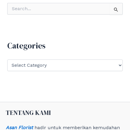
S
e
a
r
c
h
f
Categories
o
r
:
C
a
t
e
g
o
r
i
e
TENTANG KAMI
s
Asan Florist
hadir untuk memberikan kemudahan