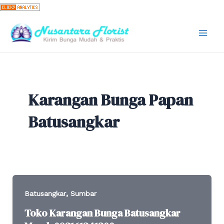
Skip
to
content
Mai
Men
Karangan Bunga Papan
Batusangkar
,
Batusangkar
Sumbar
Toko Karangan Bunga Batusangkar