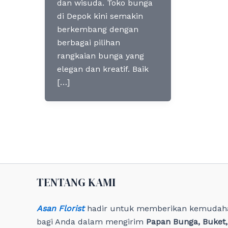
dan wisuda. Toko bunga
di Depok kini semakin
berkembang dengan
berbagai pilihan
rangkaian bunga yang
elegan dan kreatif. Baik
[…]
TENTANG KAMI
Asan Florist
hadir untuk memberikan kemudah
bagi Anda dalam mengirim
Papan Bunga, Buket