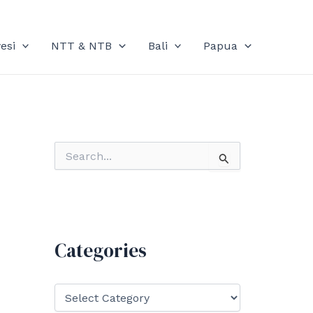
esi
NTT & NTB
Bali
Papua
S
e
a
r
c
h
f
Categories
o
r
:
C
a