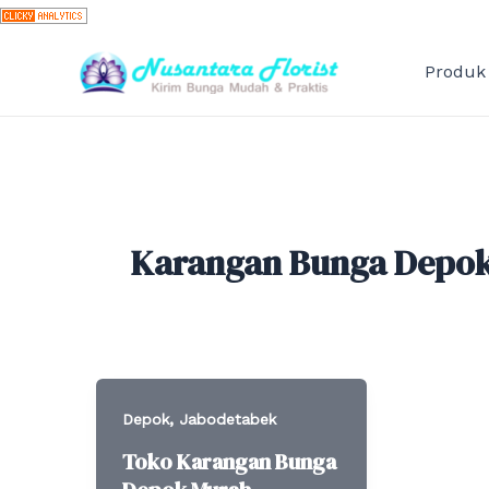
Skip
to
content
Produk
Karangan Bunga Depo
,
Depok
Jabodetabek
Toko Karangan Bunga