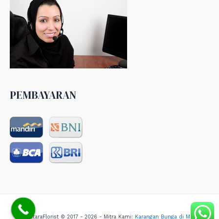
PEMBAYARAN
NusantaraFlorist © 2017 - 2026 - Mitra Kami:
Karangan Bunga di Medan