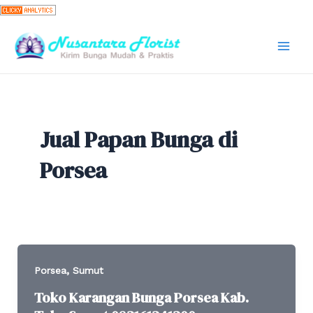
Skip
to
content
Mai
Men
Jual Papan Bunga di
Porsea
,
Porsea
Sumut
Toko Karangan Bunga Porsea Kab.