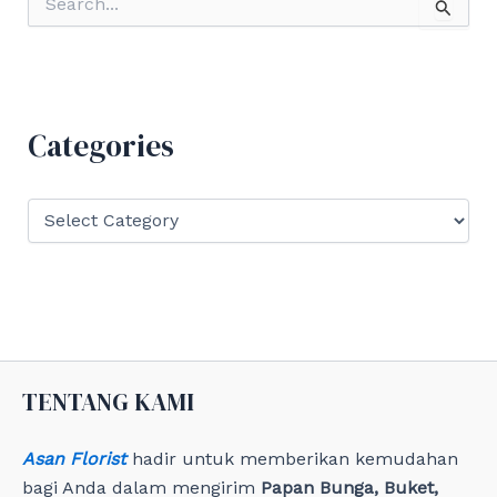
e
a
r
c
h
f
Categories
o
r
:
C
a
t
e
g
o
r
i
e
TENTANG KAMI
s
Asan Florist
hadir untuk memberikan kemudahan
bagi Anda dalam mengirim
Papan Bunga, Buket,