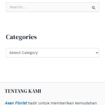
S
e
a
r
c
h
f
Categories
o
r
:
C
a
t
e
g
o
r
i
e
TENTANG KAMI
s
Asan Florist
hadir untuk memberikan kemudahan