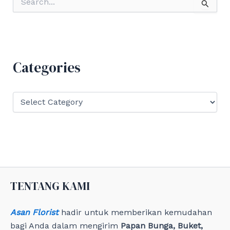
e
a
r
c
h
f
Categories
o
r
:
C
a
t
e
g
o
r
i
e
TENTANG KAMI
s
Asan Florist
hadir untuk memberikan kemudahan
bagi Anda dalam mengirim
Papan Bunga, Buket,