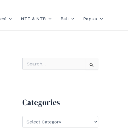
esi
NTT & NTB
Bali
Papua
S
e
a
r
c
h
f
Categories
o
r
:
C
a