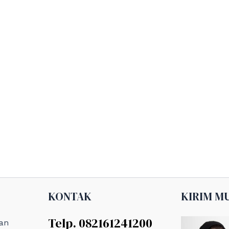
KONTAK
KIRIM M
Telp. 082161241200
an