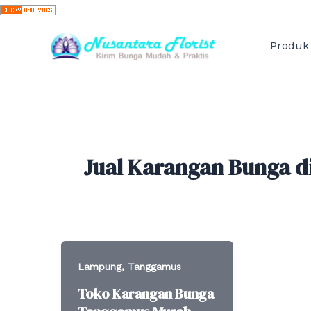
Skip
to
content
Produk
Jual Karangan Bunga 
,
Lampung
Tanggamus
Toko Karangan Bunga