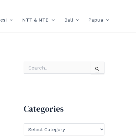
esi
NTT & NTB
Bali
Papua
S
e
a
r
c
h
f
Categories
o
r
:
C
a