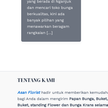
yang berada di Nganjuk
dan mencari toko bunga
berkualitas, kini ada
banyak pilihan yang
menawarkan beragam
rangkaian […]
TENTANG KAMI
Asan Florist
hadir untuk memberikan kemudah
bagi Anda dalam mengirim
Papan Bunga, Buket
Buket, standing Flower dan Bunga Krans selama