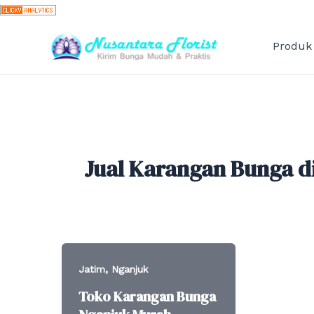
Skip
to
content
Produk
Jual Karangan Bunga d
,
Jatim
Nganjuk
Toko Karangan Bunga