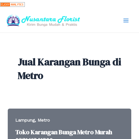
Skip
to
content
Mai
Men
Jual Karangan Bunga di
Metro
,
Lampung
Metro
Toko Karangan Bunga Metro Murah