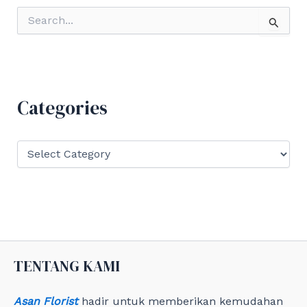
S
e
a
r
c
h
f
Categories
o
r
:
C
a
t
e
g
o
r
i
e
TENTANG KAMI
s
Asan Florist
hadir untuk memberikan kemudahan