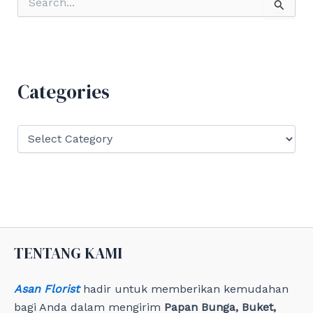
e
a
r
c
h
f
Categories
o
r
:
C
a
t
e
g
o
r
i
e
TENTANG KAMI
s
Asan Florist
hadir untuk memberikan kemudahan
bagi Anda dalam mengirim
Papan Bunga, Buket,