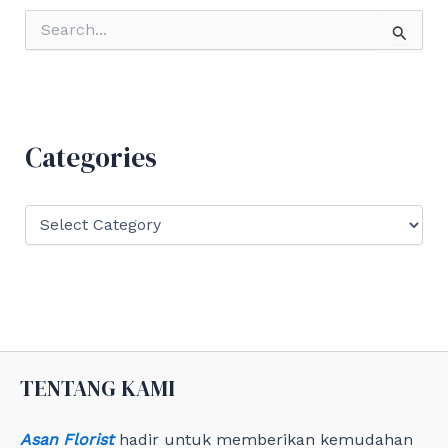
S
e
a
r
c
h
f
Categories
o
r
:
C
a
t
e
g
o
r
i
e
TENTANG KAMI
s
Asan Florist
hadir untuk memberikan kemudahan