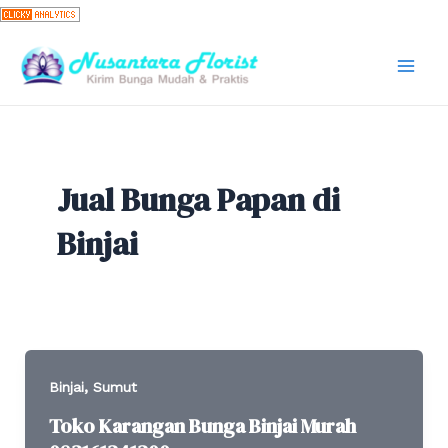
Skip
to
content
Mai
Men
Jual Bunga Papan di
Binjai
,
Binjai
Sumut
Toko Karangan Bunga Binjai Murah