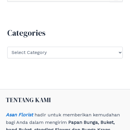
a
r
c
h
f
Categories
o
r
:
C
a
t
e
g
o
r
i
e
TENTANG KAMI
s
Asan Florist
hadir untuk memberikan kemudahan
bagi Anda dalam mengirim
Papan Bunga, Buket,
hand Buket, standing Flower dan Bunga Krans