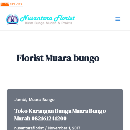
Skip
to
content
Mai
Men
Florist Muara bungo
,
Jambi
Muara Bungo
Toko Karangan Bunga Muara Bungo
Murah 082161241200
nusantaraflorist
/
November 1, 2017